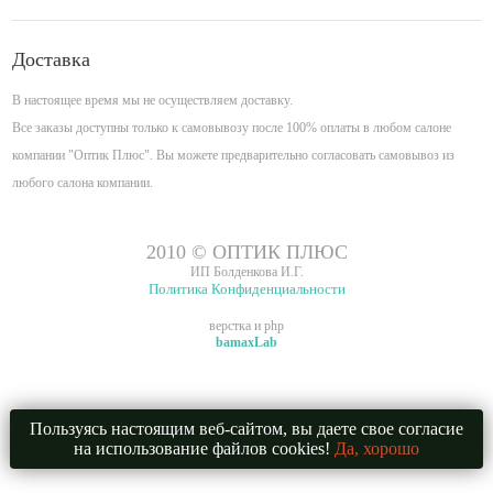
Доставка
В настоящее время мы не осуществляем доставку.
Все заказы доступны только к самовывозу после 100% оплаты в любом салоне
компании "Оптик Плюс". Вы можете предварительно согласовать самовывоз из
любого салона компании.
2010 © ОПТИК ПЛЮС
ИП Болденкова И.Г.
Политика Конфиденциальности
верстка и php
bamaxLab
Пользуясь настоящим веб-сайтом, вы даете свое согласие
на использование файлов cookies!
Да, хорошо