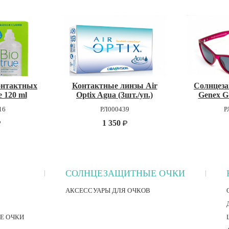
онтактных
Контактные линзы Air
Солнцез
e 120 ml
Optix Agua (3шт./уп.)
Genex G
16
РЛ000439
Р
1 350
СОЛНЦЕЗАЩИТНЫЕ ОЧКИ
АКСЕССУАРЫ ДЛЯ ОЧКОВ
Е ОЧКИ