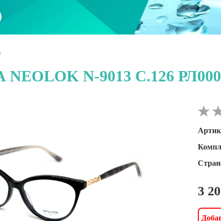
6
 NEOLOK N-9013 C.126 РЛ000
Артик
Компл
Стран
3 2
Добав