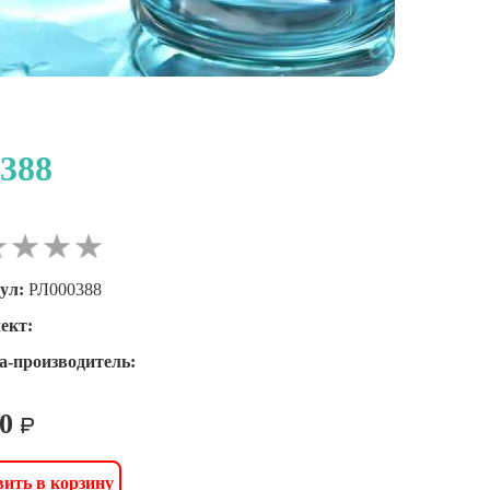
388
ул:
РЛ000388
ект:
а-производитель:
00
ить в корзину