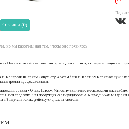
Поделит
Отзывы (0)
ет, но мы работаем над тем, чтобы оно появилось!
тик Плюс» есть кабинет компьютерной диагностики, в котором специалист гра
еть в очереди на прием к окулисту, а затем бежать в оптику в поисках нужных 
ашем зрении профессионалам.
оррекции Зрения «Оптик Плюс». Мы сотрудничаем с московскими дистрибьют
ропы. Вся предложенная продукция сертифицирована. К праздникам мы дарим 
 к 8 марта, а так же действует дисконт система.
УЕМ